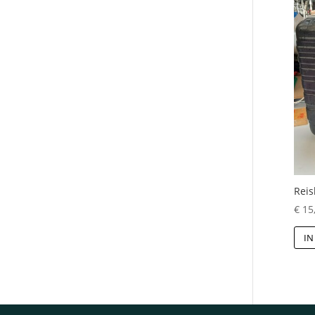
Reis
€
15
IN