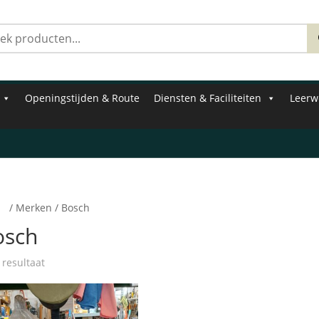
Zoeken
naar:
Openingstijden & Route
Diensten & Faciliteiten
Leerw
e
/ Merken / Bosch
osch
 resultaat