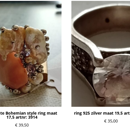
te Bohemian style ring maat
ring 925 zilver maat 19,5 ar
17,5 artnr: 3914
€
35,00
€
39,50