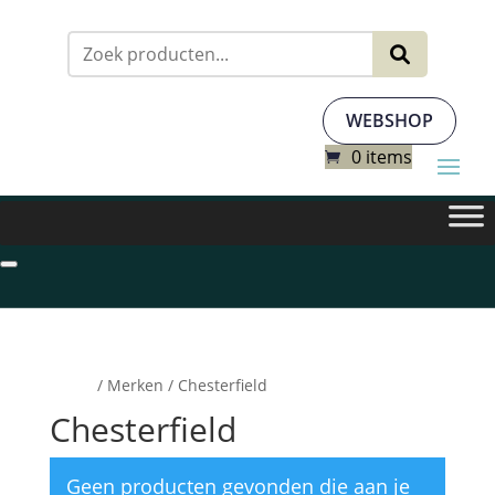
Zoeken
naar:
WEBSHOP
0 items
Home
/ Merken / Chesterfield
Chesterfield
Geen producten gevonden die aan je