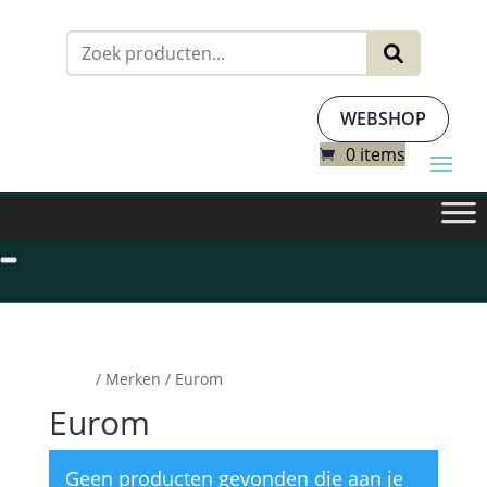
Zoeken
naar:
WEBSHOP
0 items
Home
/ Merken / Eurom
Eurom
Geen producten gevonden die aan je