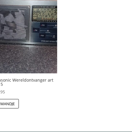
sonic Wereldontvanger art
15
,95
 MANDJE