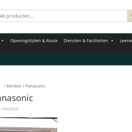
Zoeken
naar:
Openingstijden & Route
Diensten & Faciliteiten
Leerw
e
/ Merken / Panasonic
anasonic
 resultaat