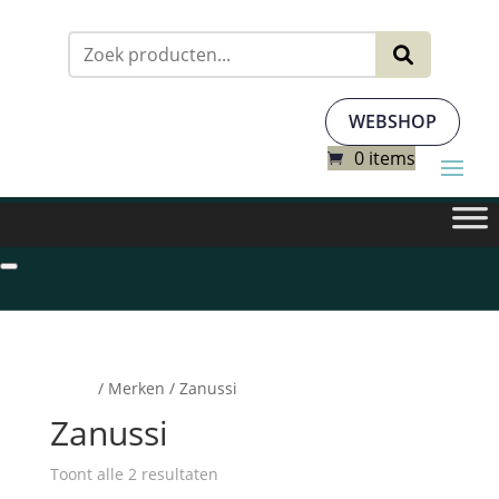
Zoeken
naar:
WEBSHOP
0 items
Home
/ Merken / Zanussi
Zanussi
Toont alle 2 resultaten