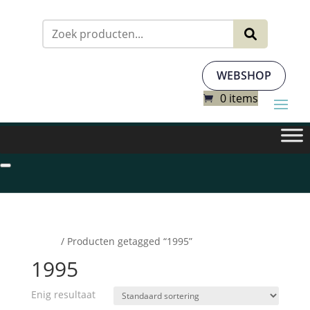
Zoeken
naar:
WEBSHOP
0 items
Home
/ Producten getagged “1995”
1995
Enig resultaat