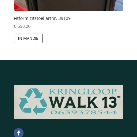
Fitform zitstoel artnr. 39109
€
650,00
IN MANDJE