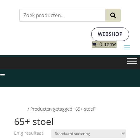
Zoeken
naar:
WEBSHOP
0 items
Home
/ Producten getagged “65+ stoel”
65+ stoel
Enig resultaat