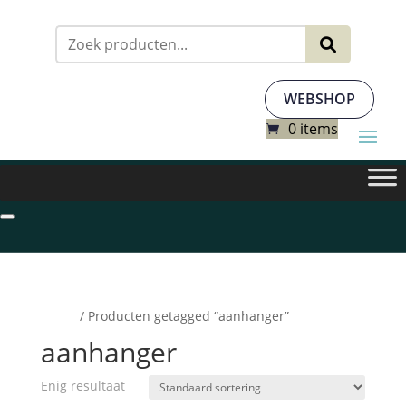
Zoeken
naar:
WEBSHOP
0 items
Home
/ Producten getagged “aanhanger”
aanhanger
Enig resultaat