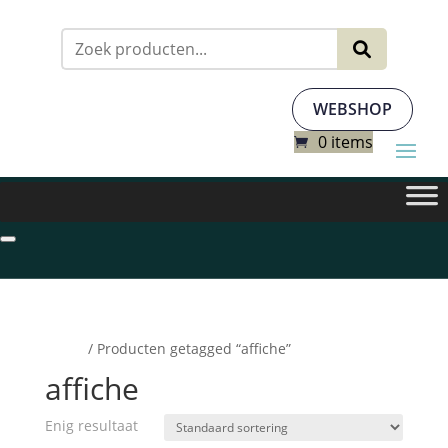
Zoeken
naar:
WEBSHOP
0 items
Home
/ Producten getagged “affiche”
affiche
Enig resultaat