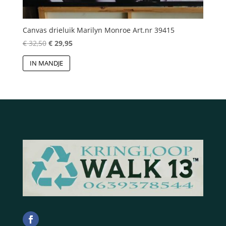
Canvas drieluik Marilyn Monroe Art.nr 39415
Oorspronkelijke
Huidige
€
32,50
€
29,95
prijs
prijs
IN MANDJE
was:
is:
€ 32,50.
€ 29,95.