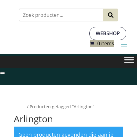
Zoeken
naar:
WEBSHOP
0 items
Home
/ Producten getagged “Arlington”
Arlington
Geen producten gevonden die aan je