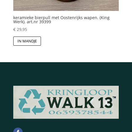
keramieke bierpull met Oostenrijks wapen. (King
Werk). art.nr 39399
€
29,95
IN MANDJE