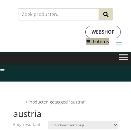
Zoeken
naar:
WEBSHOP
0 items
Home
/ Producten getagged “austria”
austria
Enig resultaat