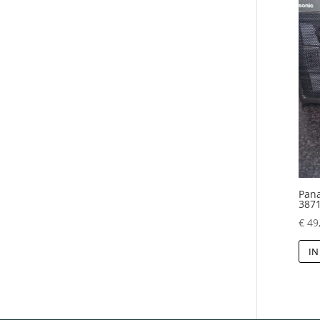
Pana
387
€
49
IN