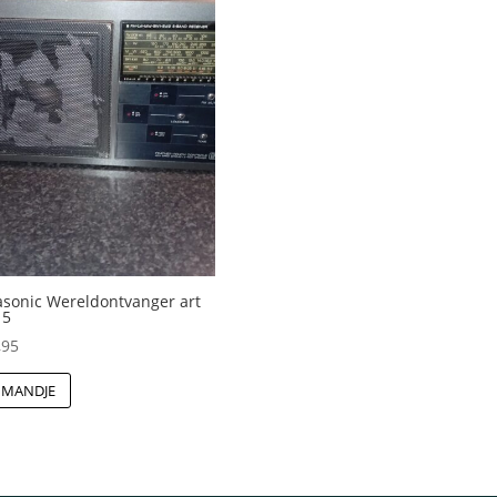
sonic Wereldontvanger art
15
,95
 MANDJE