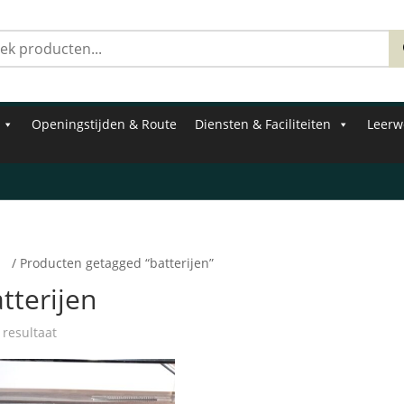
Zoeken
naar:
Openingstijden & Route
Diensten & Faciliteiten
Leerw
e
/ Producten getagged “batterijen”
tterijen
 resultaat