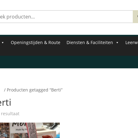
Zoeken
naar:
Openingstijden & Route
Diensten & Faciliteiten
Leerw
e
/ Producten getagged “Berti”
rti
 resultaat