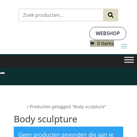
Zoeken
naar:
WEBSHOP
0 items
Home
/ Producten getagged “Body sculpture”
Body sculpture
Geen producten gevonden die aan je