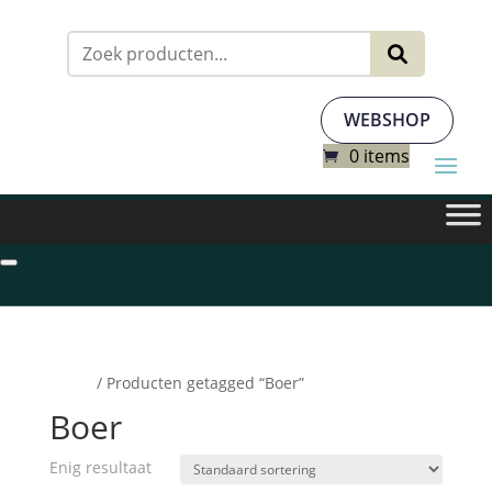
Zoeken
naar:
WEBSHOP
0 items
Home
/ Producten getagged “Boer”
Boer
Enig resultaat