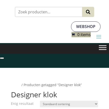
Zoeken
naar:
WEBSHOP
0 items
Home
/ Producten getagged “Designer klok”
Designer klok
Enig resultaat