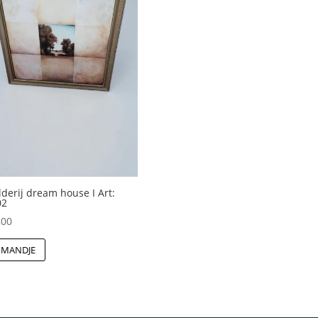
lderij dream house I Art:
02
,00
 MANDJE