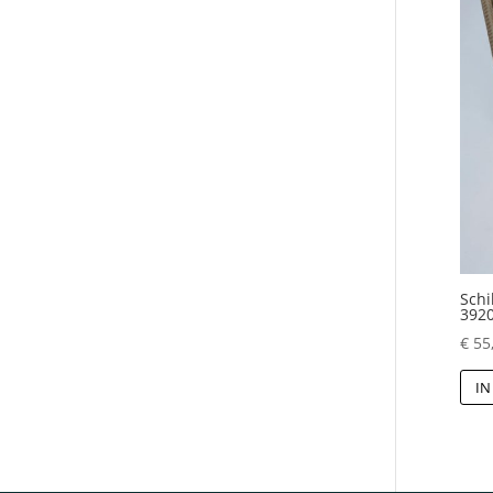
Schi
392
€
55
IN