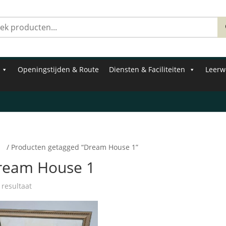
Zoeken
naar:
Openingstijden & Route
Diensten & Faciliteiten
Leerw
e
/ Producten getagged “Dream House 1”
ream House 1
 resultaat