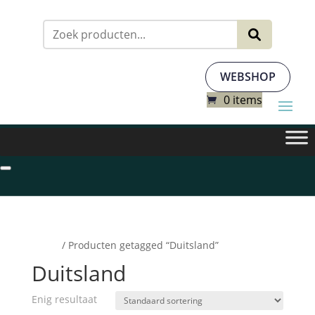
Zoeken
naar:
WEBSHOP
0 items
Home
/ Producten getagged “Duitsland”
Duitsland
Enig resultaat