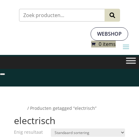
Zoeken
naar:
WEBSHOP
0 items
Home
/ Producten getagged “electrisch”
electrisch
Enig resultaat