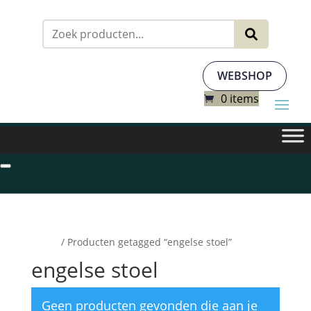
Zoeken
naar:
WEBSHOP
0 items
Home
/ Producten getagged “engelse stoel”
engelse stoel
Geen producten gevonden die aan je