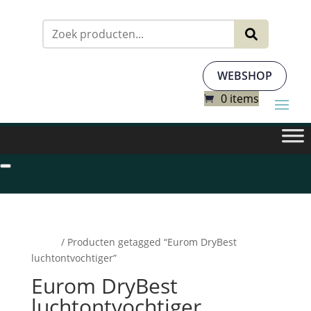
Zoeken
naar:
WEBSHOP
0 items
Home
/ Producten getagged “Eurom DryBest
luchtontvochtiger”
Eurom DryBest
luchtontvochtiger