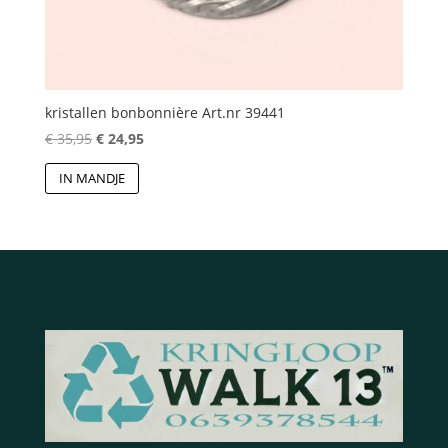
kristallen bonbonnière Art.nr 39441
Oorspronkelijke
Huidige
€
35,95
€
24,95
prijs
prijs
IN MANDJE
was:
is:
€ 35,95.
€ 24,95.