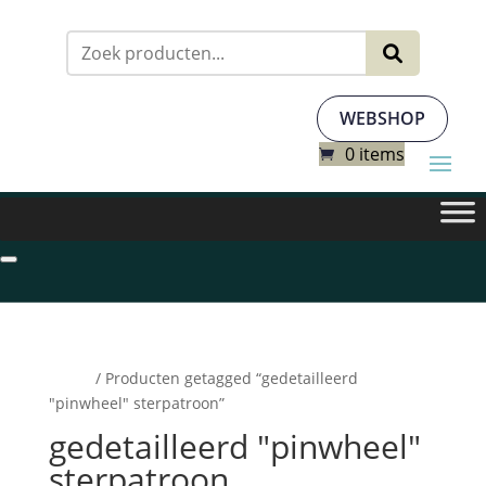
Zoeken
naar:
WEBSHOP
0 items
Home
/ Producten getagged “gedetailleerd
"pinwheel" sterpatroon”
gedetailleerd "pinwheel"
sterpatroon