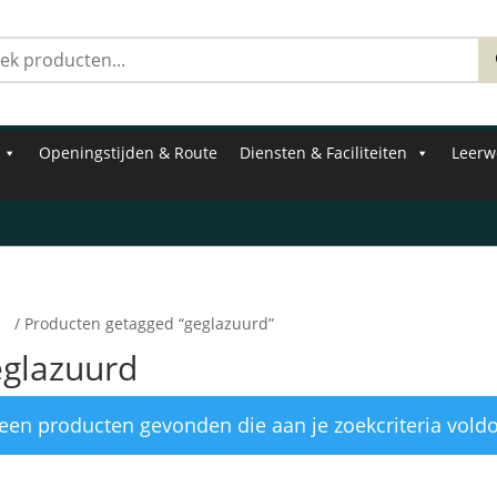
Zoeken
naar:
Openingstijden & Route
Diensten & Faciliteiten
Leerw
e
/ Producten getagged “geglazuurd”
eglazuurd
een producten gevonden die aan je zoekcriteria vold