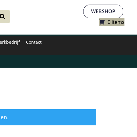
WEBSHOP
0 items
erkbedrijf
Contact
oen.