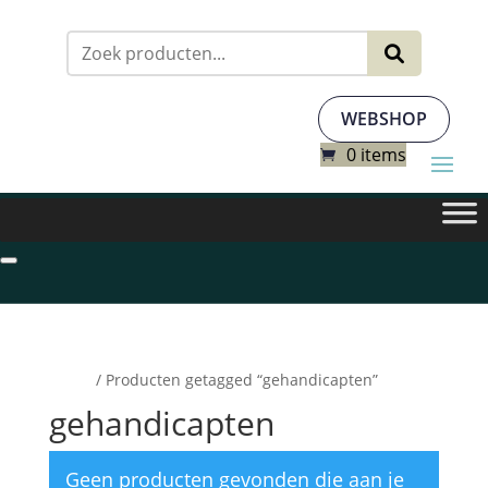
Zoeken
naar:
WEBSHOP
0 items
Home
/ Producten getagged “gehandicapten”
gehandicapten
Geen producten gevonden die aan je