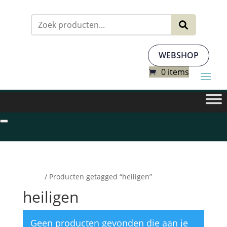
Zoeken
naar:
WEBSHOP
0 items
Home
/ Producten getagged “heiligen”
heiligen
Geen producten gevonden die aan je