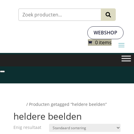
Zoeken
naar:
WEBSHOP
0 items
Home
/ Producten getagged “heldere beelden”
heldere beelden
Enig resultaat