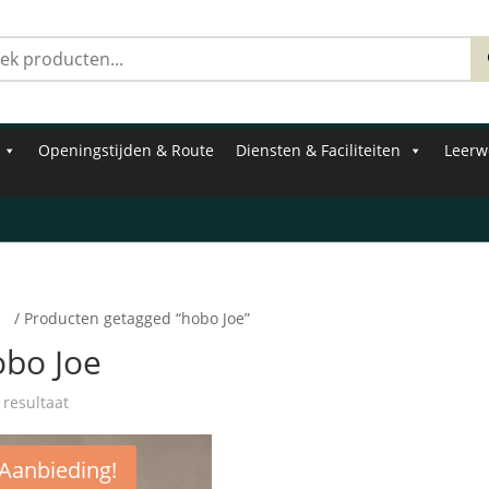
Zoeken
naar:
Openingstijden & Route
Diensten & Faciliteiten
Leerw
e
/ Producten getagged “hobo Joe”
obo Joe
 resultaat
Aanbieding!