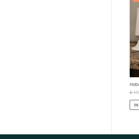
Hobo
€
17
IN