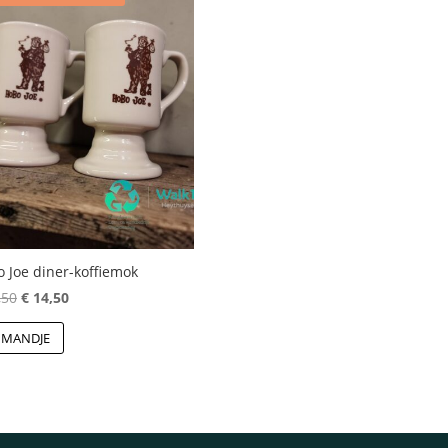
 Joe diner-koffiemok
Oorspronkelijke
Huidige
,50
€
14,50
prijs
prijs
 MANDJE
was:
is:
€ 17,50.
€ 14,50.