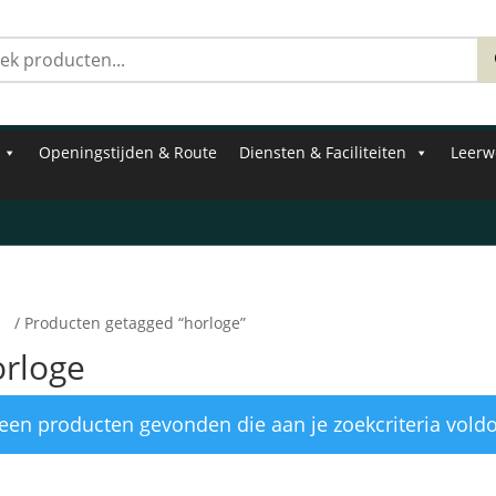
Zoeken
naar:
Openingstijden & Route
Diensten & Faciliteiten
Leerw
e
/ Producten getagged “horloge”
orloge
een producten gevonden die aan je zoekcriteria vold