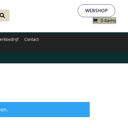
WEBSHOP
0 items
erkbedrijf
Contact
oen.