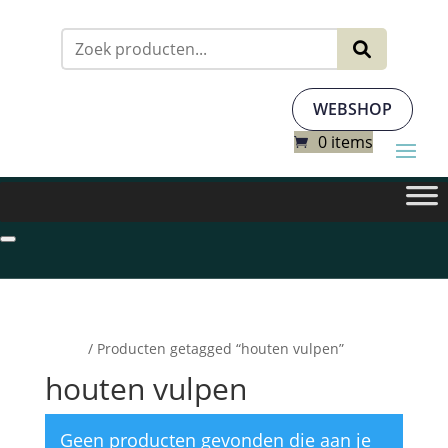
Zoeken
naar:
WEBSHOP
0 items
Home
/ Producten getagged “houten vulpen”
houten vulpen
Geen producten gevonden die aan je