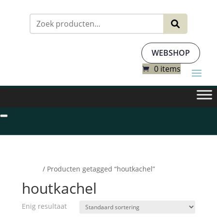
Zoeken
naar:
WEBSHOP
0 items
Home
/ Producten getagged “houtkachel”
houtkachel
Enig resultaat