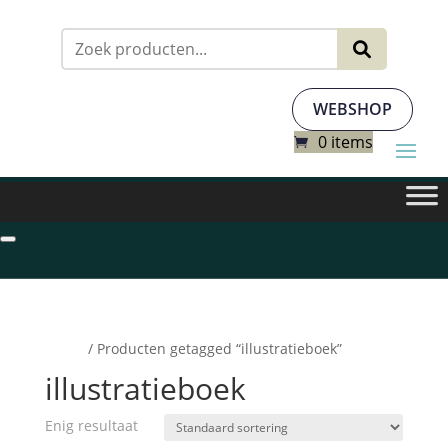
Zoeken
naar:
WEBSHOP
0 items
Home
/ Producten getagged “illustratieboek”
illustratieboek
Enig resultaat