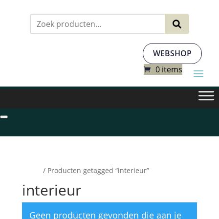
Zoeken
naar:
WEBSHOP
0 items
Home
/ Producten getagged “interieur”
interieur
Geen producten gevonden die aan je