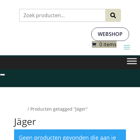
Zoeken
naar:
WEBSHOP
0 items
Home
/ Producten getagged “Jäger”
Jäger
Geen producten gevonden die aan je