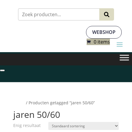
Zoeken
naar:
WEBSHOP
0 items
Home
/ Producten getagged “jaren 50/60”
jaren 50/60
Enig resultaat