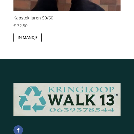
Kapstok jaren 50/60
€
32,50
IN MANDJE