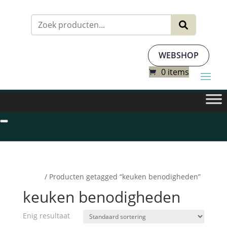
Zoeken
naar:
WEBSHOP
0 items
Home
/ Producten getagged “keuken benodigheden”
keuken benodigheden
Enig resultaat