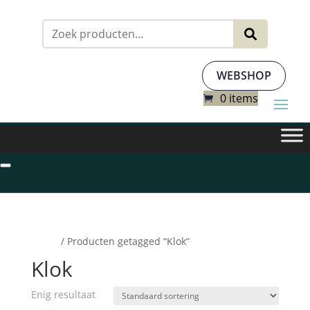
Zoeken
naar:
WEBSHOP
0 items
Home
/ Producten getagged “Klok”
Klok
Enig resultaat