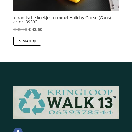
keramische koekjestrommel Holiday Goose (Gans)
artnr: 39392
Oorspronkelijke
Huidige
€
45,00
€
42,50
prijs
prijs
IN MANDJE
was:
is:
€ 45,00.
€ 42,50.