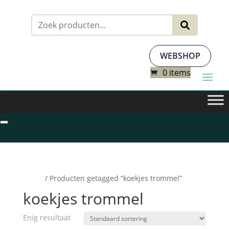
Zoeken
naar:
WEBSHOP
0 items
Home
/ Producten getagged “koekjes trommel”
koekjes trommel
Enig resultaat