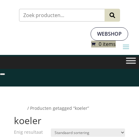
Zoeken
naar:
WEBSHOP
0 items
Home
/ Producten getagged “koeler”
koeler
Enig resultaat