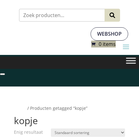
Zoeken
naar:
WEBSHOP
0 items
Home
/ Producten getagged “kopje”
kopje
Enig resultaat