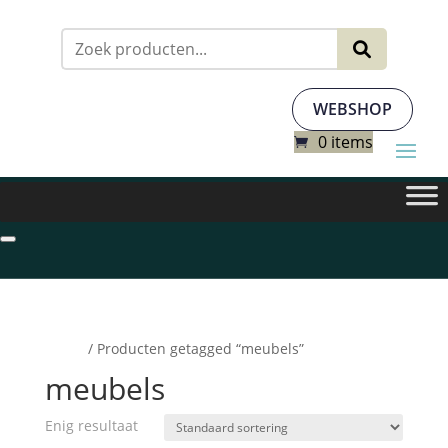
Zoeken
naar:
WEBSHOP
0 items
Home
/ Producten getagged “meubels”
meubels
Enig resultaat