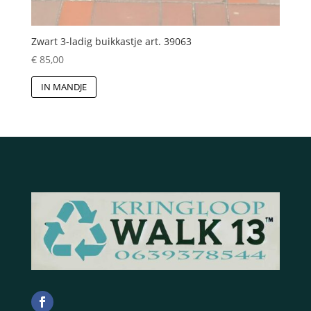
Zwart 3-ladig buikkastje art. 39063
€
85,00
IN MANDJE