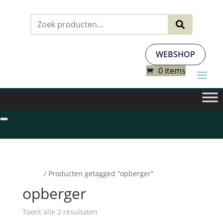
Zoeken
naar:
WEBSHOP
0 items
Home
/ Producten getagged “opberger”
opberger
Toont alle 2 resultaten