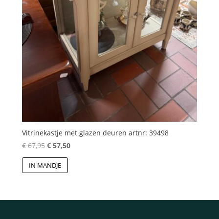
Vitrinekastje met glazen deuren artnr: 39498
Oorspronkelijke
Huidige
€
67,95
€
57,50
prijs
prijs
IN MANDJE
was:
is:
€ 67,95.
€ 57,50.