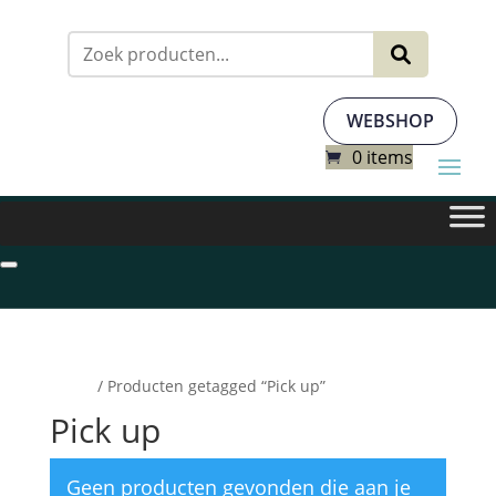
Zoeken
naar:
WEBSHOP
0 items
Home
/ Producten getagged “Pick up”
Pick up
Geen producten gevonden die aan je