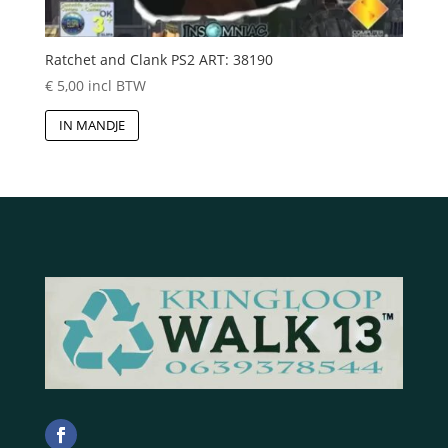
Ratchet and Clank PS2 ART: 38190
€
5,00
incl BTW
IN MANDJE