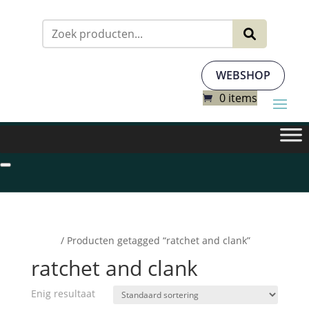
Zoeken
naar:
WEBSHOP
0 items
Home
/ Producten getagged “ratchet and clank”
ratchet and clank
Enig resultaat