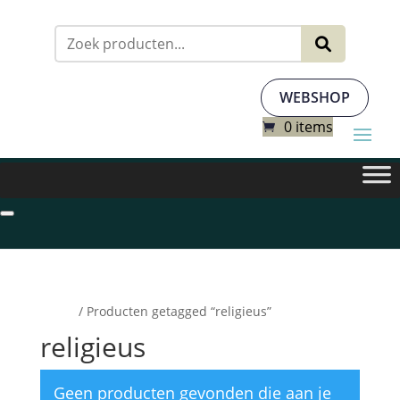
Zoeken
naar:
WEBSHOP
0 items
Home
/ Producten getagged “religieus”
religieus
Geen producten gevonden die aan je