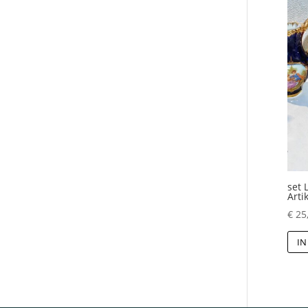
set 
Arti
€
25
IN