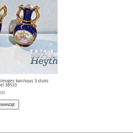
Limoges kan/vaas 3 stuks
kel 38533
,00
 MANDJE