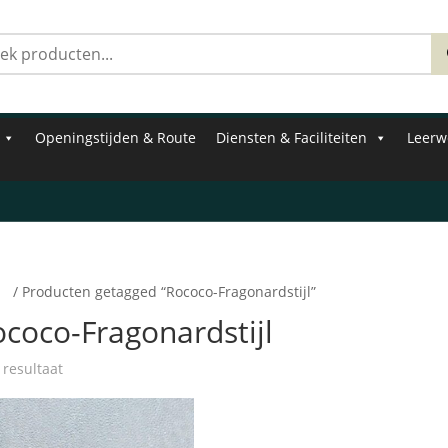
Zoeken
naar:
Openingstijden & Route
Diensten & Faciliteiten
Leerw
e
/ Producten getagged “Rococo-Fragonardstijl”
coco-Fragonardstijl
 resultaat