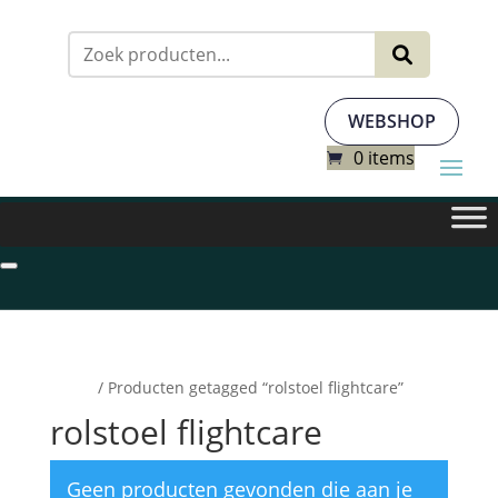
Zoeken
naar:
WEBSHOP
0 items
Home
/ Producten getagged “rolstoel flightcare”
rolstoel flightcare
Geen producten gevonden die aan je