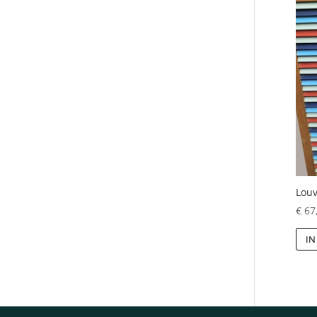
Louv
€
67
IN