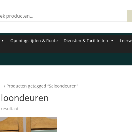
Zoeken
naar:
Openingstijden & Route
Diensten & Faciliteiten
Leerw
e
/ Producten getagged “Saloondeuren”
aloondeuren
 resultaat