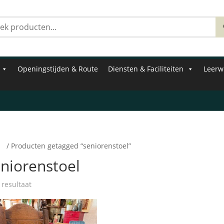
Zoeken
naar:
Openingstijden & Route
Diensten & Faciliteiten
Leerw
e
/ Producten getagged “seniorenstoel”
niorenstoel
 resultaat