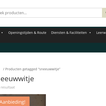
Zoeken
naar:
Openingstijden & Route
Diensten & Faciliteiten
Leerw
e
/ Producten getagged “sneeuwwitje”
neeuwwitje
 resultaat
Aanbieding!