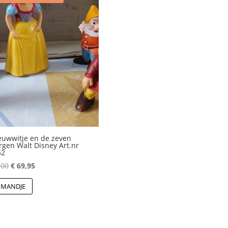
uwwitje en de zeven
gen Walt Disney Art.nr
52
Oorspronkelijke
Huidige
,00
€
69,95
prijs
prijs
 MANDJE
was:
is:
€ 75,00.
€ 69,95.