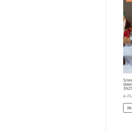
Snee
dwer
392
€
75
IN